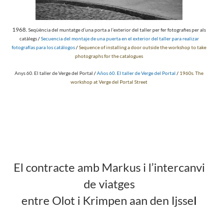
1968.
Seqüència del muntatge d’una porta a l’exterior del taller per fer fotografies per als
catàlegs
/
Secuencia del montaje de una puerta en el exterior del taller para realizar
fotografías para los catálogos
/
Sequence of installing a door outside the workshop to take
photographs for the catalogues
Anys 60. El taller de Verge del Portal
/
Años 60. El taller de Verge del Portal
/
1960s. The
workshop at Verge del Portal Street
El contracte amb Markus i l’intercanvi
de viatges
entre Olot i Krimpen aan den Ijsse
l