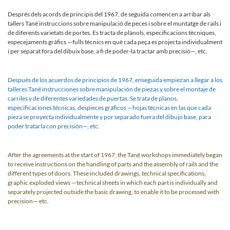
Després dels acords de principis del 1967, de seguida comencen a arribar als
tallers Tané instruccions sobre manipulació de peces i sobre el muntatge de raïls i
de diferents varietats de portes. Es tracta de plànols, es­pecificacions tècniques,
especejaments gràfics —fulls tècnics en què cada peça es projecta individualment
i per separat fora del dibuix base, a fi de poder-la tractar amb precisió—, etc.
Después de los acuerdos de principios de 1967, en­seguida empiezan a llegar a los
talleres Tané instruccio­nes sobre manipulación de piezas y sobre el montaje de
carriles y de diferentes variedades de puertas. Se trata de planos,
especificaciones técnicas, despieces gráficos —hojas técnicas en las que cada
pieza se proyecta indi­vidualmente y por separado fuera del dibujo base, para
poder tratarla con precisión—, etc.
After the agreements at the start of 1967, the Tané workshops immediately began
to receive instructions on the handling of parts and the assembly of rails and the
different types of doors. These included drawings, technical specifications,
graphic exploded views —tech­nical sheets in which each part is individually and
sepa­rately projected outside the basic drawing, to enable it to be processed with
precision— etc.