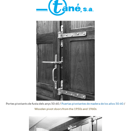
Portes pivotants de fusta dels anys 50-60
/
Puertas pivotantes de madera de los años 50-60
/
Wooden pivot doors from the 1950s and 1960s