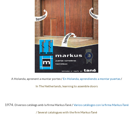
A Holanda, aprenent a muntar portes
/
En Holanda, aprendiendo a montar puertas
/
In The Netherlands, learning to assemble doors
1974.
Diversos catàlegs amb la firma Markus-Tané
/
Varios catálogos con la firma Markus-Tané
/ Several catalogues with the firm Markus-Tané