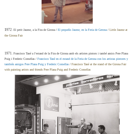
1
972.
El petit Jaume, a la Fira de Girona
/
El pequeño Jaume, en la Feria de Gerona
/
Little Jaume at
the Girona Fair
1971.
Francisco Tané a l’estand de la Fira de Girona amb els artistes pintors i també amics Pere Plana
Puig i Frederic Comellas
/
Francisco Tané en el estand de la Feria de Gerona con los artistas pintores y
también amigos Pere Plana Puig y Frederic Comellas
/
Francisco Tané at the stand of the Girona Fair
with painting artists and friends Pere Plana Puig and Frederic Comellas