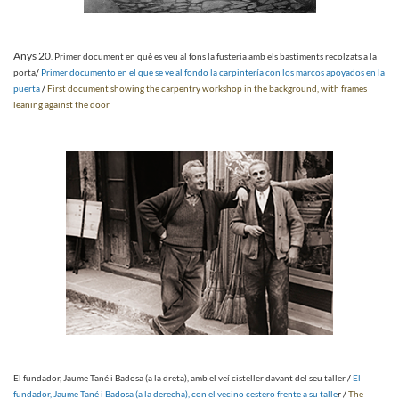
Anys 20
. Primer document en què es veu al fons la fusteria amb els bastiments recolzats a la
porta
/
Primer documento en el que se ve al fondo la carpintería con los marcos apoyados en la
puerta
/
First document showing the carpentry workshop in the background, with frames
leaning against the door
El fundador, Jaume Tané i Badosa (a la dreta), amb el veí cisteller davant del seu taller
/
El
fundador, Jaume Tané i Badosa (a la derecha), con el vecino cestero frente a su talle
r /
The