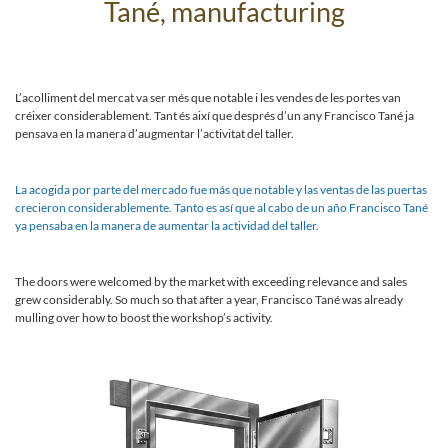
Tané, manufacturing
L’acolliment del mercat va ser més que notable i les vendes de les portes van
créixer considerablement. Tant és així que després d’un any Francisco Tané ja
pensava en la manera d’augmentar l’activitat del taller.
La acogida por parte del mercado fue más que notable y las ventas de las puertas
crecieron considerablemente. Tanto es así que al cabo de un año Francisco Tané
ya pen­saba en la manera de aumentar la actividad del taller.
The doors were welcomed by the market with exceeding relevance and sales
grew considerably. So much so that after a year, Francisco Tané was alre­ady
mulling over how to boost the workshop’s acti­vity.