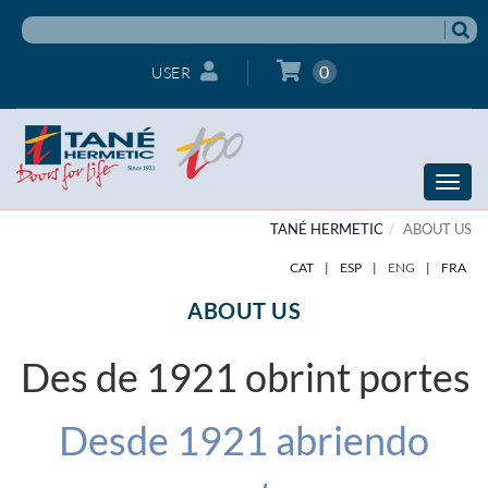
0
USER
Toggle
naviga
TANÉ HERMETIC
ABOUT US
CAT
|
ESP
|
ENG
|
FRA
ABOUT US
Des de 1921 obrint portes
Desde 1921 abriendo